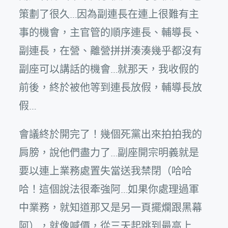
策劃了很久…因為副連長在連上很難有主
事的機會，主官管的順序連長、輔導長、
副連長，在營、離營拼拼湊湊幾乎都沒有
副座可以講話的機會…就那天，我收假的
前後，終於被他等到連長放假，輔導長放
假…
會議終於開完了！幾個死黨出來拍拍我的
肩膀，說他們盡力了…副座開宗明義就是
要以連上業務處置失當送我禁閉（哈哈
哈！這個說法很牽強阿…如果你處理過軍
中業務，就知道那又是另一頁擺爛跟黑幕
阿），就像喊價，從三天起跳到最高上