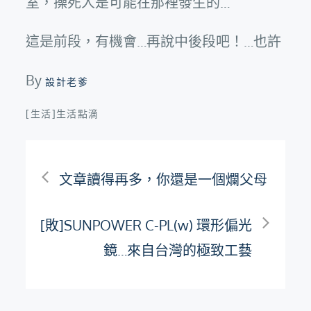
室，操死人是可能在那裡發生的…
這是前段，有機會…再說中後段吧！…也許
By
設計老爹
[生活]生活點滴
文
文章讀得再多，你還是一個爛父母
章
[敗]SUNPOWER C-PL(w) 環形偏光
導
鏡…來自台灣的極致工藝
覽