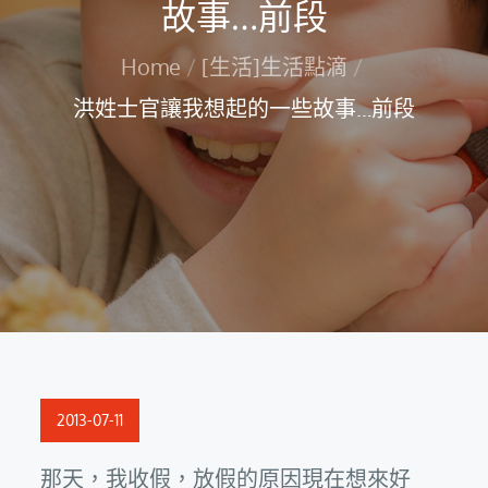
故事…前段
Home
[生活]生活點滴
洪姓士官讓我想起的一些故事…前段
Posted
2013-07-11
on
那天，我收假，放假的原因現在想來好