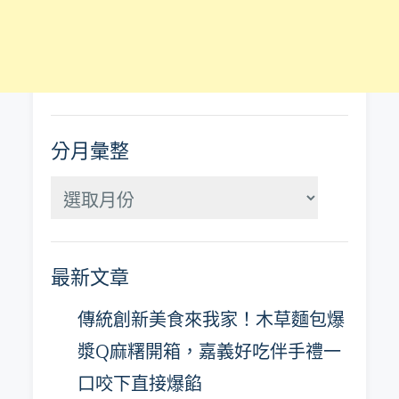
分月彙整
分
月
彙
最新文章
整
傳統創新美食來我家！木草麵包爆
漿Q麻糬開箱，嘉義好吃伴手禮一
口咬下直接爆餡