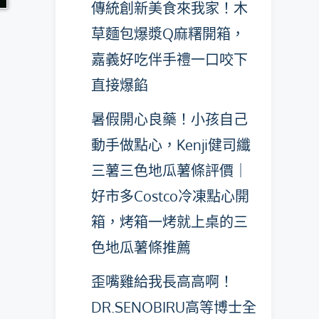
傳統創新美食來我家！木
草麵包爆漿Q麻糬開箱，
嘉義好吃伴手禮一口咬下
直接爆餡
暑假開心良藥！小孩自己
動手做點心，Kenji健司纖
三薯三色地瓜薯條評價｜
好市多Costco冷凍點心開
箱，烤箱一烤就上桌的三
色地瓜薯條推薦
歪嘴雞給我長高高啊！
DR.SENOBIRU高等博士全