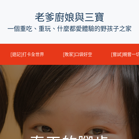
老爹廚娘與三寶
一個重吃、重玩、什麼都愛體驗的野孩子之家
[遊記]打卡全世界
[敗家]口袋好空
[嘗試]親嘗一