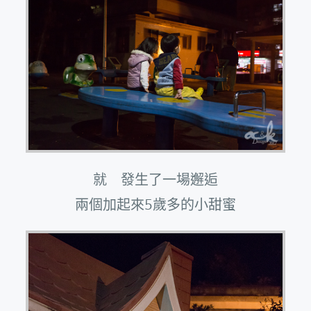
就 發生了一場邂逅
兩個加起來5歲多的小甜蜜