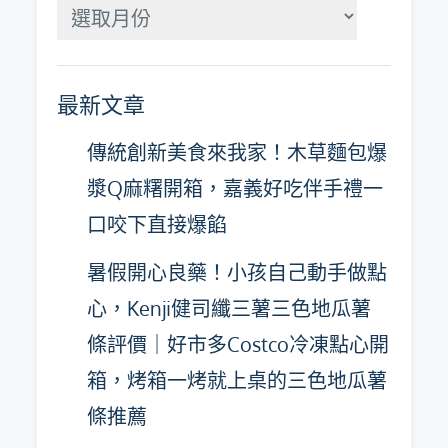
分
月
彙
最新文章
整
傳統創新美食來我家！木草麵包爆
漿Q麻糬開箱，嘉義好吃伴手禮一
口咬下直接爆餡
暑假開心良藥！小孩自己動手做點
心，Kenji健司纖三薯三色地瓜薯
條評價｜好市多Costco冷凍點心開
箱，烤箱一烤就上桌的三色地瓜薯
條推薦