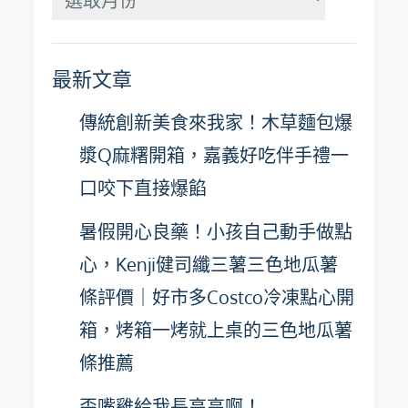
月
彙
最新文章
整
傳統創新美食來我家！木草麵包爆
漿Q麻糬開箱，嘉義好吃伴手禮一
口咬下直接爆餡
暑假開心良藥！小孩自己動手做點
心，Kenji健司纖三薯三色地瓜薯
條評價｜好市多Costco冷凍點心開
箱，烤箱一烤就上桌的三色地瓜薯
條推薦
歪嘴雞給我長高高啊！