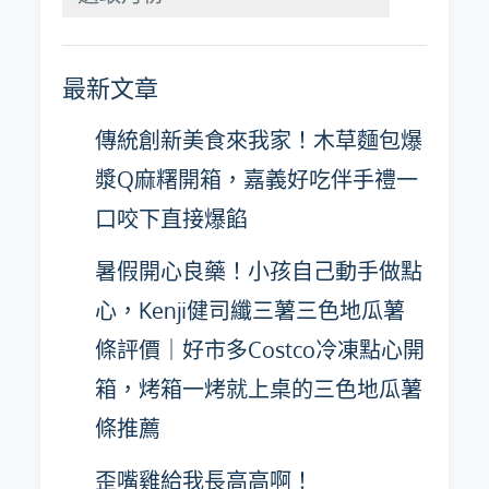
月
彙
最新文章
整
傳統創新美食來我家！木草麵包爆
漿Q麻糬開箱，嘉義好吃伴手禮一
口咬下直接爆餡
暑假開心良藥！小孩自己動手做點
心，Kenji健司纖三薯三色地瓜薯
條評價｜好市多Costco冷凍點心開
箱，烤箱一烤就上桌的三色地瓜薯
條推薦
歪嘴雞給我長高高啊！