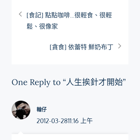
文
[食記] 點點咖啡…很輕食、很輕
章
鬆、很像家
導
[貪食] 依蕾特 鮮奶布丁
覽
One Reply to “人生挨針才開始”
翰仔
2012-03-2811:16 上午