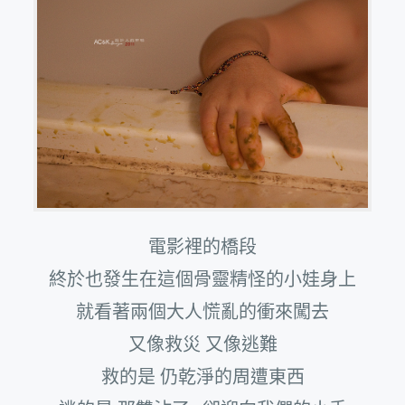
電影裡的橋段
終於也發生在這個骨靈精怪的小娃身上
就看著兩個大人慌亂的衝來闖去
又像救災 又像逃難
救的是 仍乾淨的周遭東西