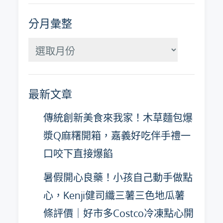
分月彙整
分
月
彙
最新文章
整
傳統創新美食來我家！木草麵包爆
漿Q麻糬開箱，嘉義好吃伴手禮一
口咬下直接爆餡
暑假開心良藥！小孩自己動手做點
心，Kenji健司纖三薯三色地瓜薯
條評價｜好市多Costco冷凍點心開