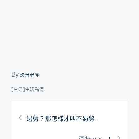
By
設計老爹
[生活]生活點滴
文
過勞？那怎樣才叫不過勞…
章