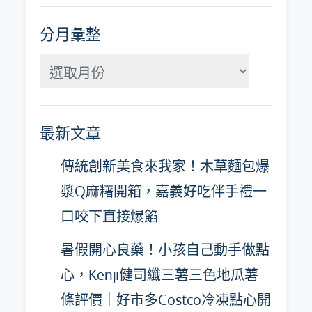
分月彙整
分
月
彙
最新文章
整
傳統創新美食來我家！木草麵包爆
漿Q麻糬開箱，嘉義好吃伴手禮一
口咬下直接爆餡
暑假開心良藥！小孩自己動手做點
心，Kenji健司纖三薯三色地瓜薯
條評價｜好市多Costco冷凍點心開