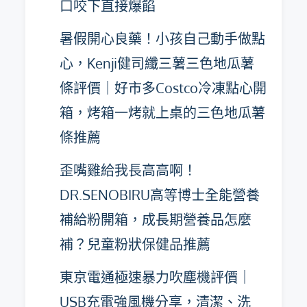
口咬下直接爆餡
暑假開心良藥！小孩自己動手做點
心，Kenji健司纖三薯三色地瓜薯
條評價｜好市多Costco冷凍點心開
箱，烤箱一烤就上桌的三色地瓜薯
條推薦
歪嘴雞給我長高高啊！
DR.SENOBIRU高等博士全能營養
補給粉開箱，成長期營養品怎麼
補？兒童粉狀保健品推薦
東京電通極速暴力吹塵機評價｜
USB充電強風機分享，清潔、洗