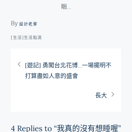
睏…
By
設計老爹
[生活]生活點滴
文
[遊記] 勇闖台北花博…一場擺明不
章
打算盡如人意的盛會
導
長大
覽
4 Replies to “我真的沒有想睡喔”