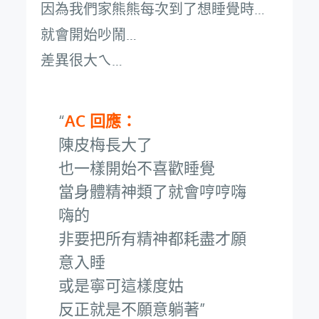
因為我們家熊熊每次到了想睡覺時…
就會開始吵鬧…
差異很大ㄟ…
AC 回應：
陳皮梅長大了
也一樣開始不喜歡睡覺
當身體精神類了就會哼哼嗨
嗨的
非要把所有精神都耗盡才願
意入睡
或是寧可這樣度姑
反正就是不願意躺著