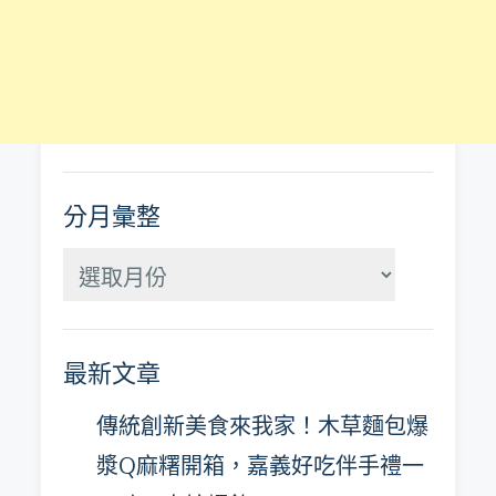
分月彙整
分
月
彙
最新文章
整
傳統創新美食來我家！木草麵包爆
漿Q麻糬開箱，嘉義好吃伴手禮一