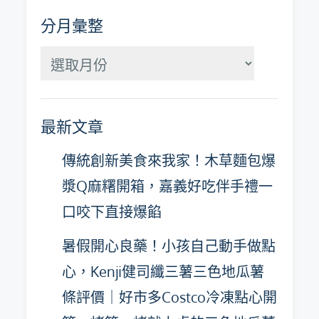
分月彙整
分
月
彙
最新文章
整
傳統創新美食來我家！木草麵包爆
漿Q麻糬開箱，嘉義好吃伴手禮一
口咬下直接爆餡
暑假開心良藥！小孩自己動手做點
心，Kenji健司纖三薯三色地瓜薯
條評價｜好市多Costco冷凍點心開