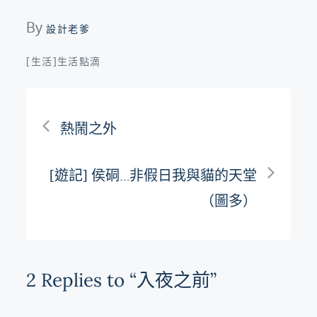
By
設計老爹
[生活]生活點滴
文
熱鬧之外
章
[遊記] 侯硐…非假日我與貓的天堂
導
（圖多）
覽
2 Replies to “入夜之前”