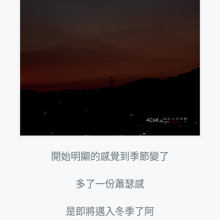
開始明顯的感覺到季節變了
多了一份蕭瑟感
是即將邁入冬季了阿