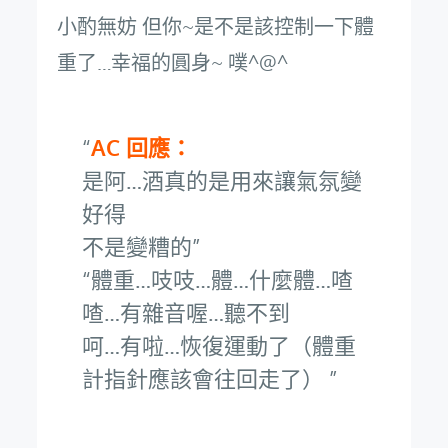
小酌無妨 但你~是不是該控制一下體
重了…幸福的圓身~ 噗^@^
AC 回應：
是阿…酒真的是用來讓氣氛變
好得
不是變糟的
體重…吱吱…體…什麼體…喳
喳…有雜音喔…聽不到
呵…有啦…恢復運動了（體重
計指針應該會往回走了）