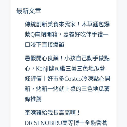
彙
最新文章
整
傳統創新美食來我家！木草麵包爆
漿Q麻糬開箱，嘉義好吃伴手禮一
口咬下直接爆餡
暑假開心良藥！小孩自己動手做點
心，Kenji健司纖三薯三色地瓜薯
條評價｜好市多Costco冷凍點心開
箱，烤箱一烤就上桌的三色地瓜薯
條推薦
歪嘴雞給我長高高啊！
DR.SENOBIRU高等博士全能營養