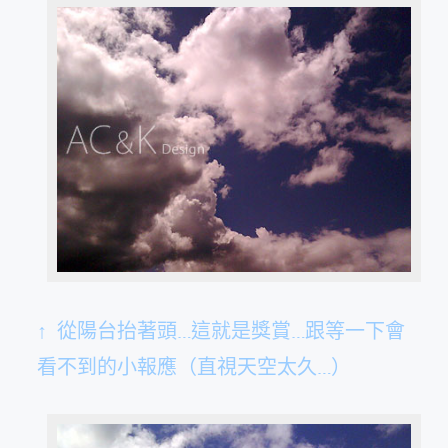
↑ 從陽台抬著頭…這就是獎賞…跟等一下會
看不到的小報應（直視天空太久…）