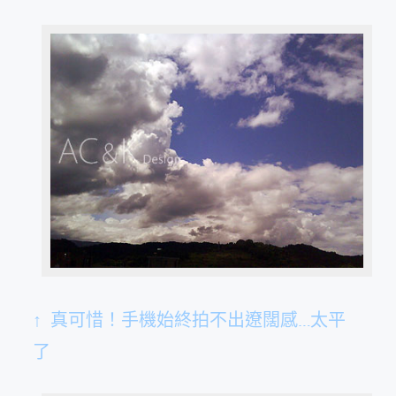
↑ 真可惜！手機始終拍不出遼闊感…太平
了