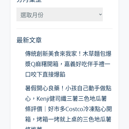
分
月
彙
最新文章
整
傳統創新美食來我家！木草麵包爆
漿Q麻糬開箱，嘉義好吃伴手禮一
口咬下直接爆餡
暑假開心良藥！小孩自己動手做點
心，Kenji健司纖三薯三色地瓜薯
條評價｜好市多Costco冷凍點心開
箱，烤箱一烤就上桌的三色地瓜薯