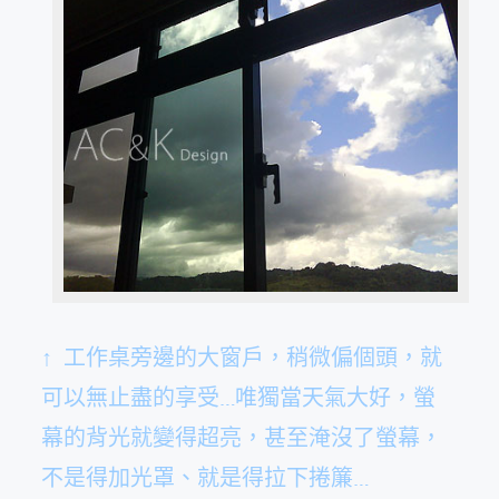
↑ 工作桌旁邊的大窗戶，稍微偏個頭，就
可以無止盡的享受…唯獨當天氣大好，螢
幕的背光就變得超亮，甚至淹沒了螢幕，
不是得加光罩、就是得拉下捲簾…