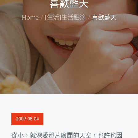
喜歡藍天
Home
[生活]生活點滴
喜歡藍天
Posted
2009-08-04
on
從小，就深愛那片廣闊的天空，也許也因