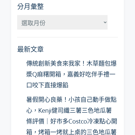
分月彙整
分
月
彙
最新文章
整
傳統創新美食來我家！木草麵包爆
漿Q麻糬開箱，嘉義好吃伴手禮一
口咬下直接爆餡
暑假開心良藥！小孩自己動手做點
心，Kenji健司纖三薯三色地瓜薯
條評價｜好市多Costco冷凍點心開
箱，烤箱一烤就上桌的三色地瓜薯