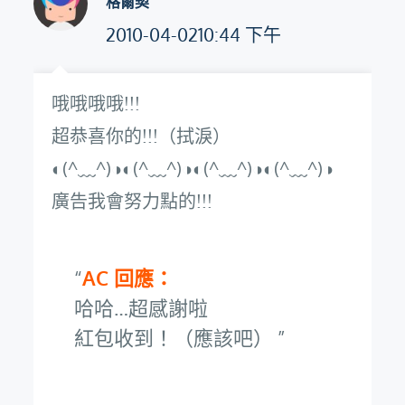
格爾契
2010-04-0210:44 下午
哦哦哦哦!!!
超恭喜你的!!!（拭淚）
◐(^﹏^)◑◐(^﹏^)◑◐(^﹏^)◑◐(^﹏^)◑
廣告我會努力點的!!!
AC 回應：
哈哈…超感謝啦
紅包收到！（應該吧）