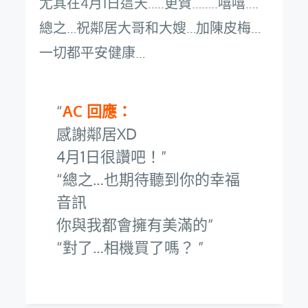
尤其在4月1日這天…..更賀……..嘻嘻….
總之…祝鄰居大哥和大嫂…加陳皮梅…
一切都平安健康…
AC 回應：
感謝鄰居XD
4月1日很讚吧！
總之…也期待聽到你的幸福
音訊
你與我都會擁有美滿的
對了…相機買了嗎？