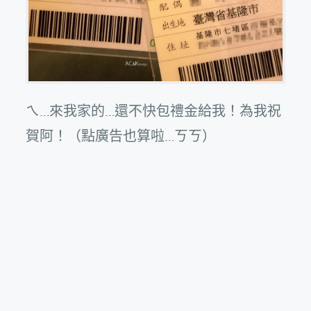
ㄟ…來我家的…還不快包禮金給我！為我祝
賀阿！（點廣告也算啦…ㄎㄎ）