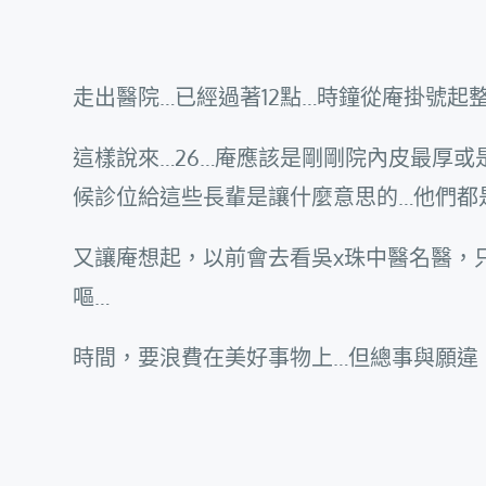
走出醫院…已經過著12點…時鐘從庵掛號起
這樣說來…26…庵應該是剛剛院內皮最厚或
候診位給這些長輩是讓什麼意思的…他們都
又讓庵想起，以前會去看吳x珠中醫名醫，
嘔…
時間，要浪費在美好事物上…但總事與願違