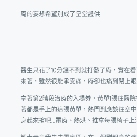
庵的妄想希望別成了呈堂證供…
醫生只花了10分鐘不到就打發了庵，實在
來著，雖然很能承受痛，庵卻也痛到閉上眼
拿著第2階段治療的入場券，黃單1張往醫
著都是手上的這張黃單，熱門到應該往空中
身起來搶吧…電療、熱烘、推拿每張椅子上