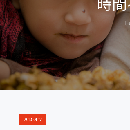
時間
H
Posted
2010-01-19
on