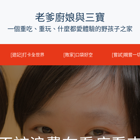
老爹廚娘與三寶
一個重吃、重玩、什麼都愛體驗的野孩子之家
[遊記]打卡全世界
[敗家]口袋好空
[嘗試]親嘗一