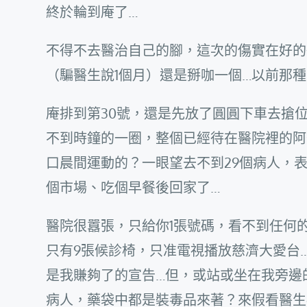
終於輪到庵了…
不得不去醫治自己的腳，這次的傷實在好的
（騙醫生說1個月）還是掰咖一個…以前那
庵排到第30號，還是先放了圓圓下車去搶位
不到時鐘的一圈，整個已經待在醫院裡的阿
口晨間運動的？一眼望去不到29個病人，
個市場、吃個早餐後回家了…
醫院很囂張，只給你1張號碼，看不到任何
只有9張候診椅，只准電視播放慈濟大愛台
是我賺夠了的宣告…但，或站或坐在我旁邊
病人，藥袋中都是裝毒品來著？來假看醫生