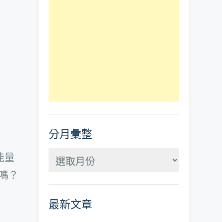
分月彙整
分
能量
月
皮嗎？
彙
最新文章
整