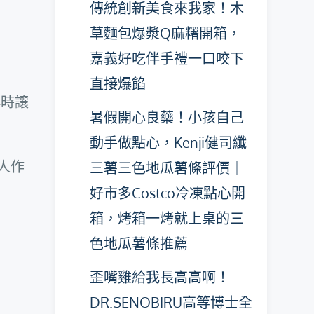
傳統創新美食來我家！木
草麵包爆漿Q麻糬開箱，
嘉義好吃伴手禮一口咬下
直接爆餡
小時讓
暑假開心良藥！小孩自己
動手做點心，Kenji健司纖
人作
三薯三色地瓜薯條評價｜
好市多Costco冷凍點心開
箱，烤箱一烤就上桌的三
色地瓜薯條推薦
歪嘴雞給我長高高啊！
DR.SENOBIRU高等博士全