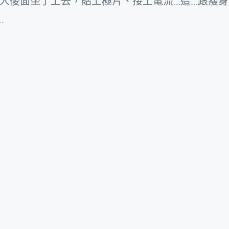
人後面坐了上去，貼上極片、接上電流…這…跟瘦身
…