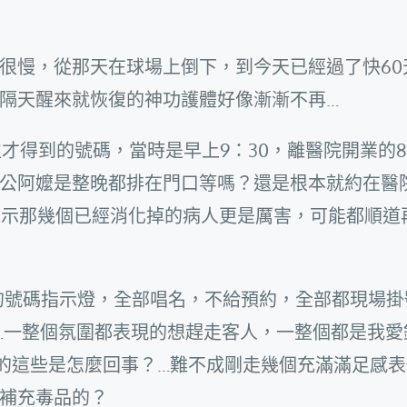
很慢，從那天在球場上倒下，到今天已經過了快60
種隔天醒來就恢復的神功護體好像漸漸不再…
才得到的號碼，當時是早上9：30，離醫院開業的8
公阿嬤是整晚都排在門口等嗎？還是根本就約在醫
表示那幾個已經消化掉的病人更是厲害，可能都順道
的號碼指示燈，全部唱名，不給預約，全部都現場掛
…一整個氛圍都表現的想趕走客人，一整個都是我愛
的這些是怎麼回事？…難不成剛走幾個充滿滿足感表
補充毒品的？