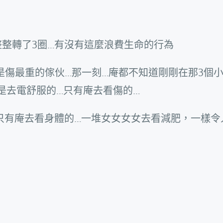
整整轉了3圈…有沒有這麼浪費生命的行為
是傷最重的傢伙…那一刻…庵都不知道剛剛在那3個
是去電舒服的…只有庵去看傷的…
只有庵去看身體的…一堆女女女女去看減肥，一樣令