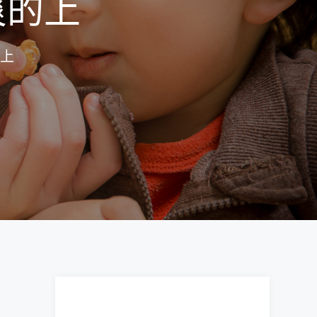
爽的上
上