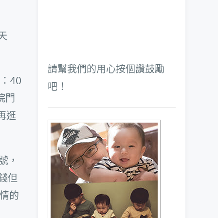
天
請幫我們的用心按個讚鼓勵
：40
吧！
院門
再逛
號，
錢但
情的