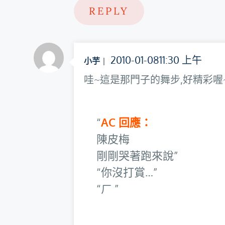
REPLY
2010-01-0811:30 上午
小芋
哇~這是那門子的舞步,好精彩喔~
AC 回應：
陳皮梅
剛剛哭著跑來說
你沒打賞…
ㄏ