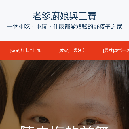
老爹廚娘與三寶
一個重吃、重玩、什麼都愛體驗的野孩子之家
[遊記]打卡全世界
[敗家]口袋好空
[嘗試]親嘗一