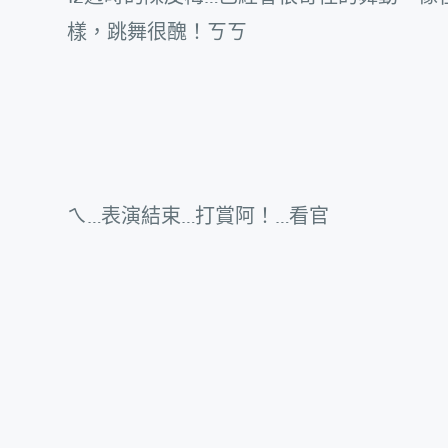
樣，跳舞很醜！ㄎㄎ
ㄟ…表演結束…打賞阿！…看官