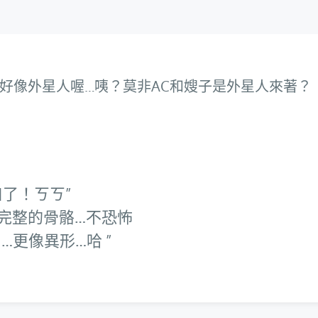
好像外星人喔…咦？莫非AC和嫂子是外星人來著？
口了！ㄎㄎ
完整的骨骼…不恐怖
…更像異形…哈