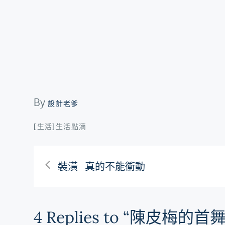
By
設計老爹
[生活]生活點滴
文
裝潢…真的不能衝動
章
4 Replies to “陳皮梅的首舞
導