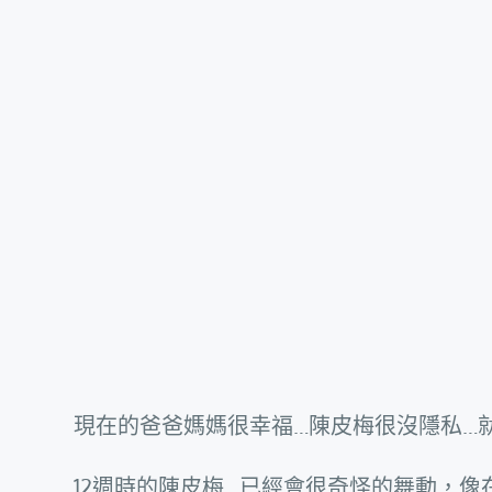
現在的爸爸媽媽很幸福…陳皮梅很沒隱私…
12週時的陳皮梅…已經會很奇怪的舞動，像