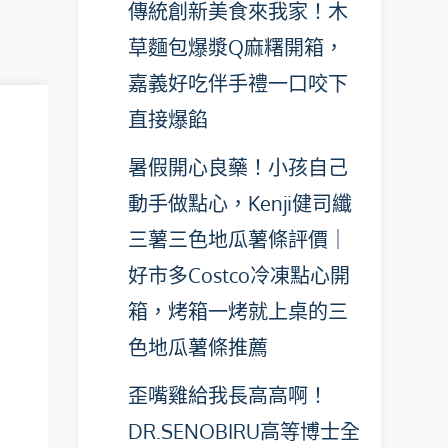
傳統創新美食來我家！木
草麵包爆漿Q麻糬開箱，
嘉義好吃伴手禮一口咬下
直接爆餡
暑假開心良藥！小孩自己
動手做點心，Kenji健司纖
三薯三色地瓜薯條評價｜
好市多Costco冷凍點心開
箱，烤箱一烤就上桌的三
色地瓜薯條推薦
歪嘴雞給我長高高啊！
DR.SENOBIRU高等博士全