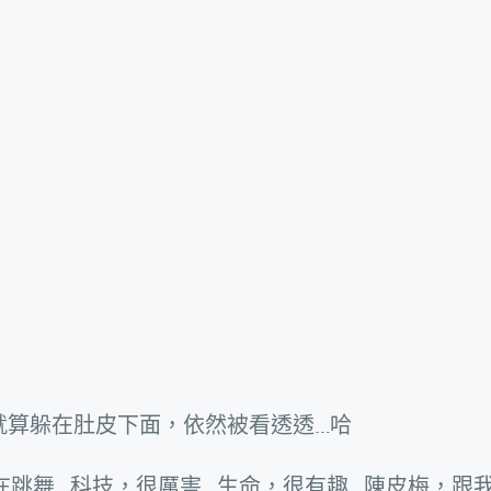
就算躲在肚皮下面，依然被看透透…哈
在跳舞…科技，很厲害…生命，很有趣…陳皮梅，跟