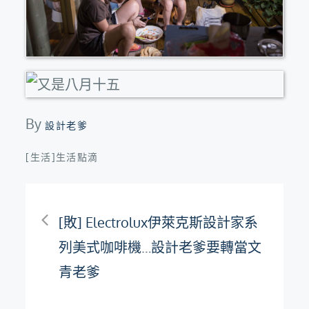
By
設計老爹
[生活]生活點滴
文
[敗] Electrolux伊萊克斯設計家系
章
列美式咖啡機…設計老爹要轉當文
青老爹
導