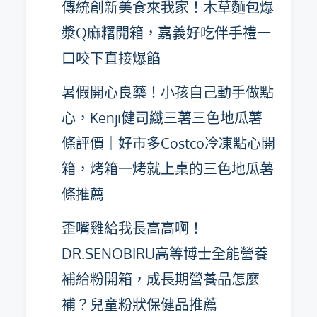
傳統創新美食來我家！木草麵包爆
漿Q麻糬開箱，嘉義好吃伴手禮一
口咬下直接爆餡
暑假開心良藥！小孩自己動手做點
心，Kenji健司纖三薯三色地瓜薯
條評價｜好市多Costco冷凍點心開
箱，烤箱一烤就上桌的三色地瓜薯
條推薦
歪嘴雞給我長高高啊！
DR.SENOBIRU高等博士全能營養
補給粉開箱，成長期營養品怎麼
補？兒童粉狀保健品推薦