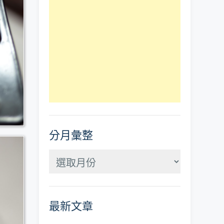
分月彙整
分
月
彙
最新文章
整