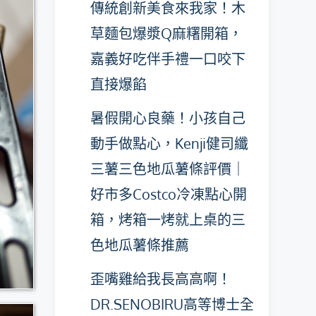
傳統創新美食來我家！木
草麵包爆漿Q麻糬開箱，
嘉義好吃伴手禮一口咬下
直接爆餡
暑假開心良藥！小孩自己
動手做點心，Kenji健司纖
三薯三色地瓜薯條評價｜
好市多Costco冷凍點心開
箱，烤箱一烤就上桌的三
色地瓜薯條推薦
歪嘴雞給我長高高啊！
DR.SENOBIRU高等博士全