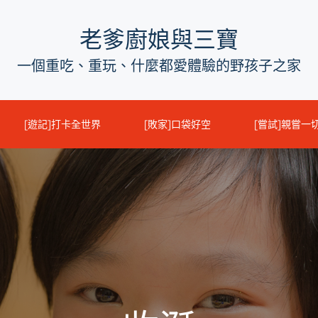
老爹廚娘與三寶
一個重吃、重玩、什麼都愛體驗的野孩子之家
[遊記]打卡全世界
[敗家]口袋好空
[嘗試]親嘗一