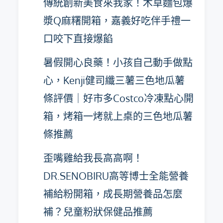
傳統創新美食來我家！木草麵包爆
漿Q麻糬開箱，嘉義好吃伴手禮一
口咬下直接爆餡
暑假開心良藥！小孩自己動手做點
心，Kenji健司纖三薯三色地瓜薯
條評價｜好市多Costco冷凍點心開
箱，烤箱一烤就上桌的三色地瓜薯
條推薦
歪嘴雞給我長高高啊！
DR.SENOBIRU高等博士全能營養
補給粉開箱，成長期營養品怎麼
補？兒童粉狀保健品推薦