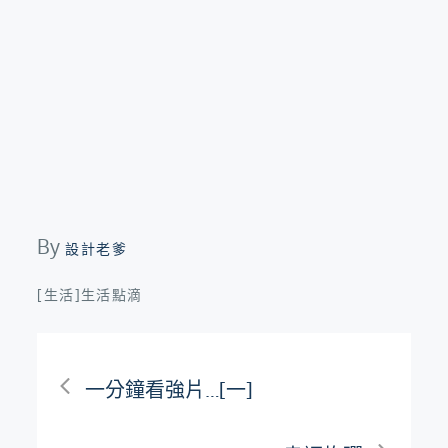
By
設計老爹
[生活]生活點滴
文
一分鐘看強片…[一]
章