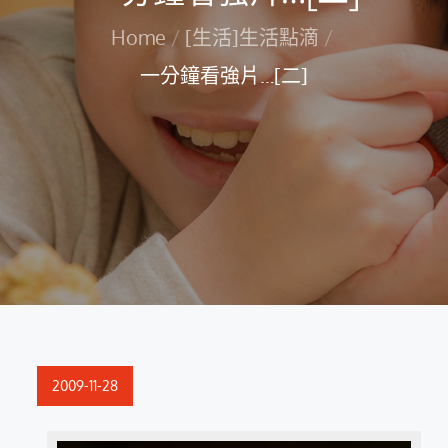
Home
[生活]生活點滴
一分鐘看強片…[二]
Posted
2009-11-28
on