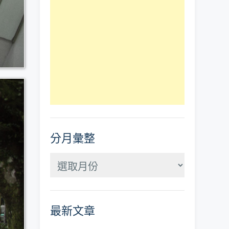
分月彙整
分
月
彙
最新文章
整