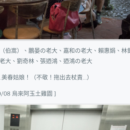
（伯嵩）、鵬晏の老大、嘉和の老大、賴惠娟、林
老大、劉奇林、張迺鴻、迺鴻の老大
…美春姑娘！（不敬！拖出去杖責…）
/10/08 烏來阿玉土雞園 ]