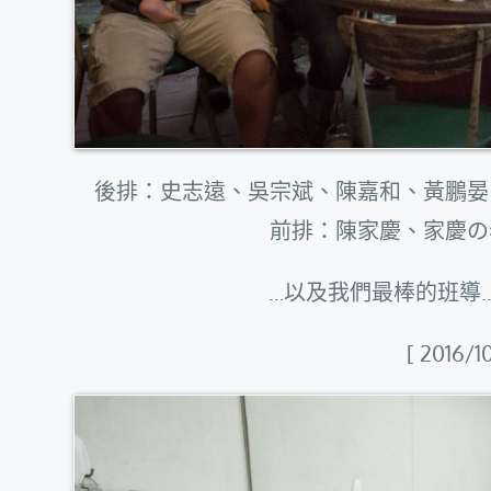
後排：史志遠、吳宗斌、陳嘉和、黃鵬晏
前排：陳家慶、家慶の
…以及我們最棒的班導
[ 2016