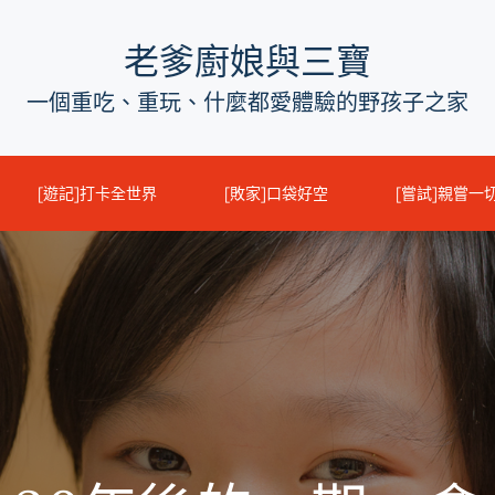
老爹廚娘與三寶
一個重吃、重玩、什麼都愛體驗的野孩子之家
[遊記]打卡全世界
[敗家]口袋好空
[嘗試]親嘗一