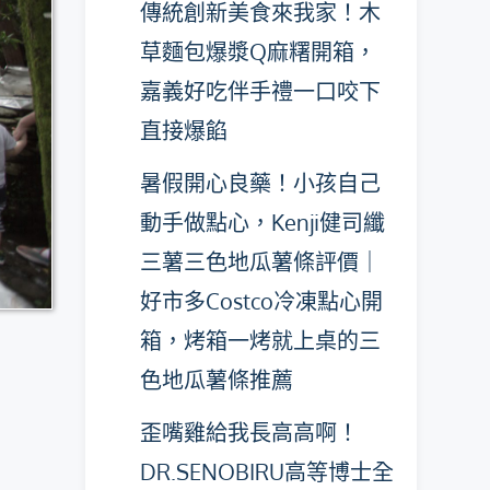
傳統創新美食來我家！木
草麵包爆漿Q麻糬開箱，
嘉義好吃伴手禮一口咬下
直接爆餡
暑假開心良藥！小孩自己
動手做點心，Kenji健司纖
三薯三色地瓜薯條評價｜
好市多Costco冷凍點心開
箱，烤箱一烤就上桌的三
色地瓜薯條推薦
歪嘴雞給我長高高啊！
DR.SENOBIRU高等博士全