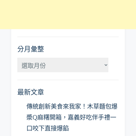
分月彙整
分
月
彙
最新文章
整
傳統創新美食來我家！木草麵包爆
漿Q麻糬開箱，嘉義好吃伴手禮一
口咬下直接爆餡