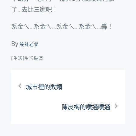
了…去比三家吧！
系金ㄟ…系金ㄟ…系金ㄟ…系金ㄟ…轟！
By
設計老爹
[生活]生活點滴
文
城市裡的敗類
章
陳皮梅的噗通噗通
導
覽