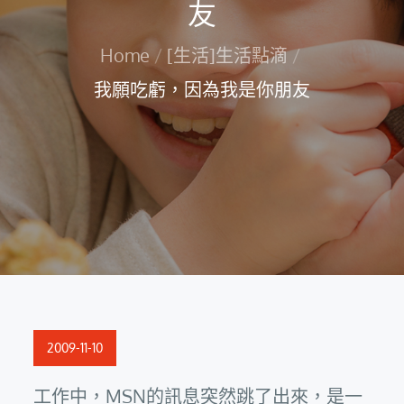
友
Home
[生活]生活點滴
我願吃虧，因為我是你朋友
Posted
2009-11-10
on
工作中，MSN的訊息突然跳了出來，是一