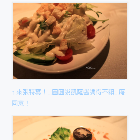
↑ 來張特寫！…圓圓說凱薩醬調得不賴…庵
同意！