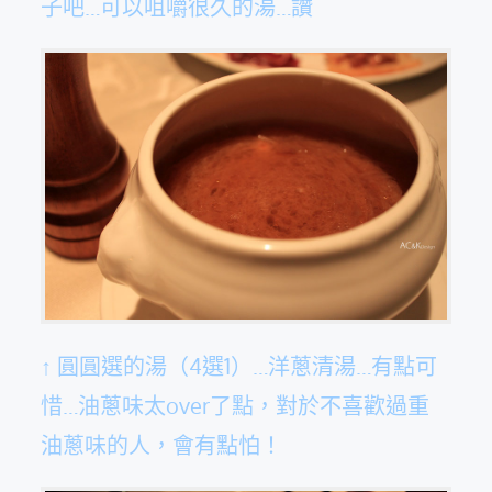
子吧…可以咀嚼很久的湯…讚
↑ 圓圓選的湯（4選1）…洋蔥清湯…有點可
惜…油蔥味太over了點，對於不喜歡過重
油蔥味的人，會有點怕！