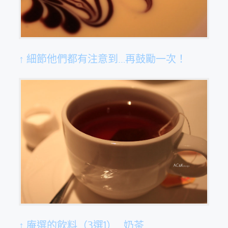
↑ 細節他們都有注意到…再鼓勵一次！
↑ 庵選的飲料（3選1）…奶茶