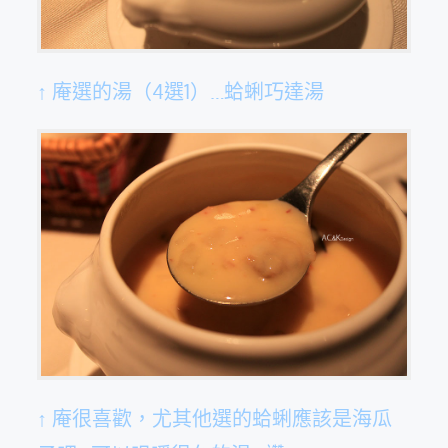
↑ 庵選的湯（4選1）…蛤蜊巧達湯
↑ 庵很喜歡，尤其他選的蛤蜊應該是海瓜