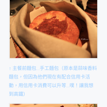
↑ 主餐前麵包…手工麵包（原本是蒜味香料
麵包，但因為他們現在有配合信用卡活
動，用信用卡消費可以升等…噗！讓我想
到高鐵）