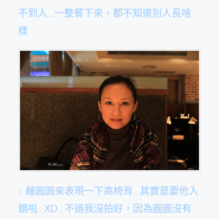
不到人…一整餐下來，都不知道別人長啥
樣
↑ 藉圓圓來表現一下高椅背…其實是要他入
鏡啦…XD…不過我沒拍好，因為圓圓沒有