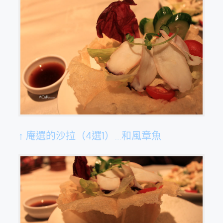
↑ 庵選的沙拉（4選1）…和風章魚