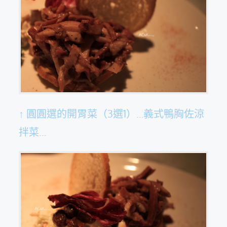
↑ 圓圓選的開胃菜（3選1）…義式鴨胸佐涼
拌菜…