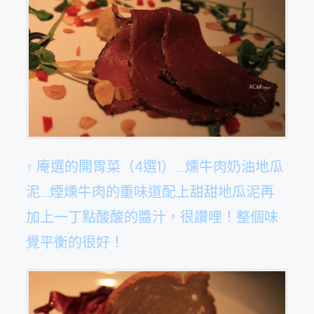
↑ 庵選的開胃菜（4選1）…燻牛肉奶油地瓜
泥…煙燻牛肉的重味道配上甜甜地瓜泥再
加上一丁點酸酸的醬汁，很讚哩！整個味
覺平衡的很好！