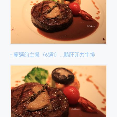
↑ 庵選的主餐（6選1）…鵝肝菲力牛排