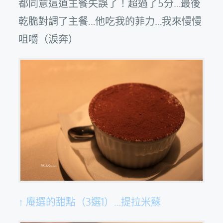
都同意這道主餐失誤了！超過了5分…最後
乾脆對調了主餐…他吃我的菲力…我來慢慢
咀嚼（淚奔）
↑ 庵選的甜點（3選1）…提拉米蘇