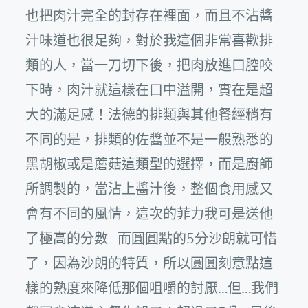
也把肉汁完全的封存在裡面，而且不沾醬
汁味道也很足夠，對於我這個非常喜歡排
類的人，當一刀切下後，把肉放進口腔咬
下時，肉汁就這樣在口中溢開，實在是超
大的滿足感！法德的排類與其他餐經稍有
不同的是，排類的佐醬並不是一般熟悉的
黑胡椒或是蘑菇這類型的選擇，而是廚師
所調製的，當沾上醬汁後，整個食用感又
會有不同的風情，這次的菲力我可是送他
了極高的分數…而圓圓點的5分沙朗就可惜
了，因為沙朗的特質，所以圓圓刻意點這
樣的熟度來降低那個咀嚼的討厭…但…我們