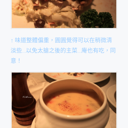
↑ 味道整體偏重，圓圓覺得可以在稍微清
淡些…以免太搶之後的主菜…庵也有吃，同
意！