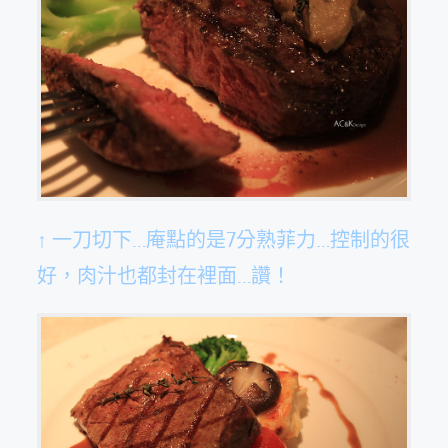
↑ 一刀切下…庵點的是7分熟菲力…控制的很
好，肉汁也都封在裡面…讚！