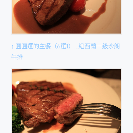
↑ 圓圓選的主餐（6選1）…紐西蘭一級沙朗
牛排