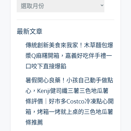
分
月
彙
最新文章
整
傳統創新美食來我家！木草麵包爆
漿Q麻糬開箱，嘉義好吃伴手禮一
口咬下直接爆餡
暑假開心良藥！小孩自己動手做點
心，Kenji健司纖三薯三色地瓜薯
條評價｜好市多Costco冷凍點心開
箱，烤箱一烤就上桌的三色地瓜薯
條推薦