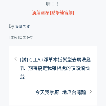
喔！！
湧蓮國際 [點擊連官網]
By
設計老爹
[敗家]口袋好空
文
[試] CLEAR淨草本抵禦型去屑洗髮
章
乳…期待搞定我難相處的頂頭煩惱
絲
導
今天我掌廚…地瓜台灣麵
覽