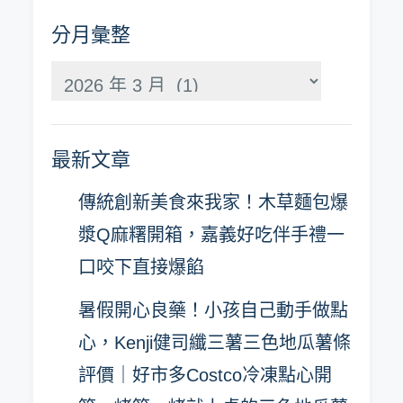
分月彙整
分
月
彙
最新文章
整
傳統創新美食來我家！木草麵包爆
漿Q麻糬開箱，嘉義好吃伴手禮一
口咬下直接爆餡
暑假開心良藥！小孩自己動手做點
心，Kenji健司纖三薯三色地瓜薯條
評價｜好市多Costco冷凍點心開