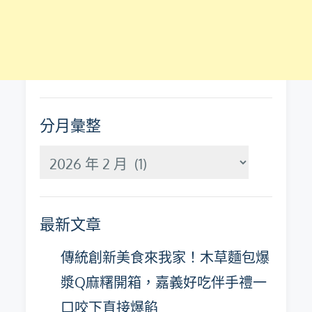
分月彙整
分
月
彙
最新文章
整
傳統創新美食來我家！木草麵包爆
漿Q麻糬開箱，嘉義好吃伴手禮一
口咬下直接爆餡