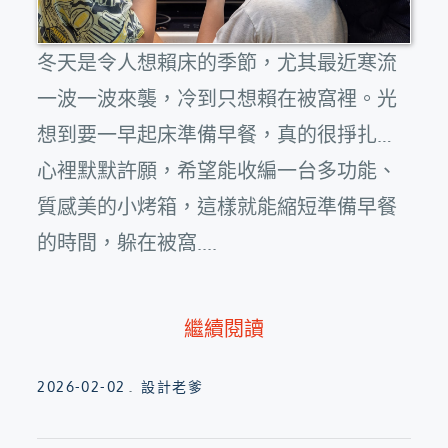
冬天是令人想賴床的季節，尤其最近寒流
一波一波來襲，冷到只想賴在被窩裡。光
想到要一早起床準備早餐，真的很掙扎…
心裡默默許願，希望能收編一台多功能、
質感美的小烤箱，這樣就能縮短準備早餐
的時間，躲在被窩....
繼續閱讀
Posted
2026-02-02
設計老爹
on