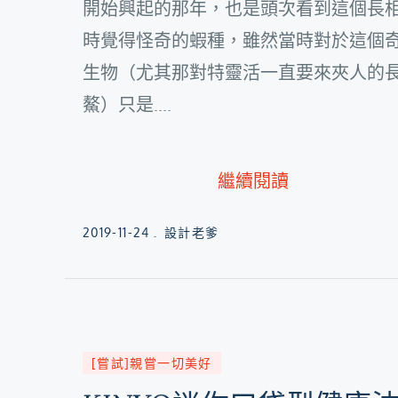
開始興起的那年，也是頭次看到這個長
時覺得怪奇的蝦種，雖然當時對於這個
生物（尤其那對特靈活一直要來夾人的
鰲）只是....
繼續閱讀
Posted
2019-11-24
設計老爹
on
[嘗試]親嘗一切美好