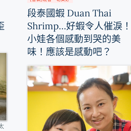
段泰國蝦 Duan Thai
歪
Shrimp…好蝦令人催淚
小娃各個感動到哭的美
味！應該是感動吧？
太