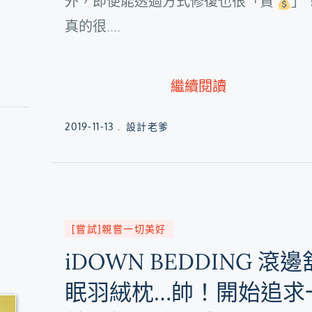
外，即便能透過方式修復也很「貴
」
真的很....
繼續閱讀
Posted
2019-11-13
設計老爹
on
[嘗試]親嘗一切美好
iDOWN BEDDING 滾邊
眠羽絨枕…帥！開始追求