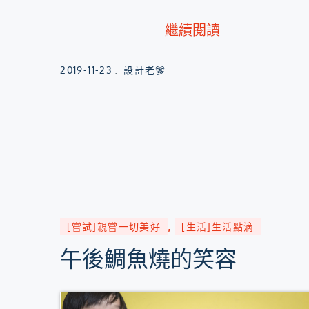
繼續閱讀
Posted
2019-11-23
設計老爹
on
[嘗試]親嘗一切美好
[生活]生活點滴
午後鯛魚燒的笑容