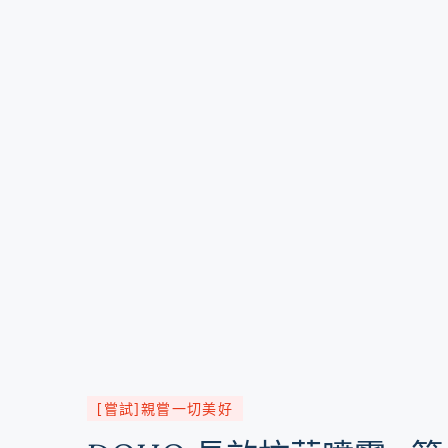
[嘗試]親嘗一切美好