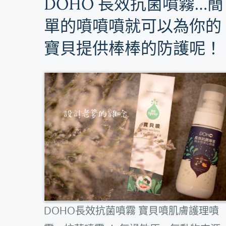
DOHO 長效抗菌噴霧…簡
單的噴噴噴就可以為你的
寶貝提供棒棒的防護呢！
DOHO長效抗菌噴霧 寶貝噴肌膚護理噴