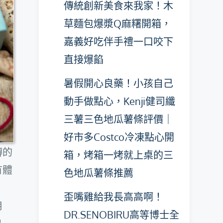
傳統創新美食來我家！木
草麵包爆漿Q麻糬開箱，
嘉義好吃伴手禮一口咬下
直接爆餡
暑假開心良藥！小孩自己
動手做點心，Kenji健司纖
三薯三色地瓜薯條評價｜
好市多Costco冷凍點心開
轉的
箱，烤箱一烤就上桌的三
有體
色地瓜薯條推薦
歪嘴雞給我長高高啊！
用
DR.SENOBIRU高等博士全