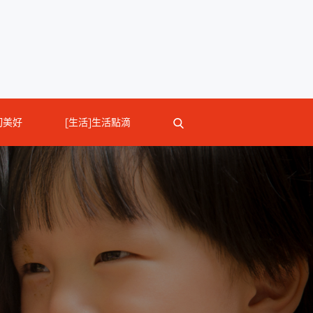
切美好
[生活]生活點滴