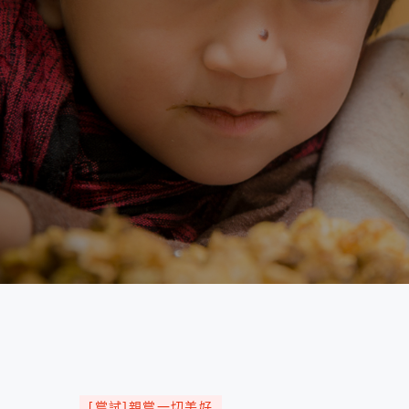
[嘗試]親嘗一切美好