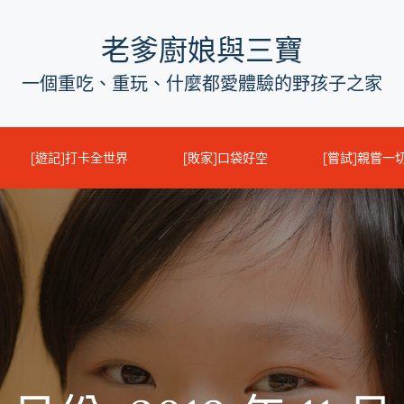
老爹廚娘與三寶
一個重吃、重玩、什麼都愛體驗的野孩子之家
[遊記]打卡全世界
[敗家]口袋好空
[嘗試]親嘗一