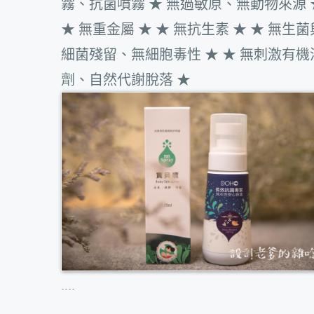
霧、抗菌噴霧 ★ 無過敏原、無動物來源 
★ 無重金屬 ★ ★ 無抗生素 ★ ★ 無生菌
細菌殘留、無細胞毒性 ★ ★ 無刺激有機
劑、自然代謝脫落 ★
....