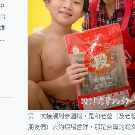
中
台
那
..
第一次接觸到泰國蝦，是和老爸（及老
朋友們）去釣蝦場嘗鮮，那是台灣釣蝦