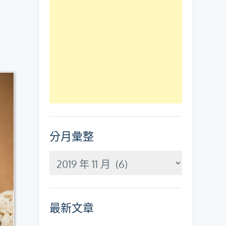
沖
分月彙整
分
月
彙
最新文章
整