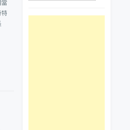
相當
奇特
長