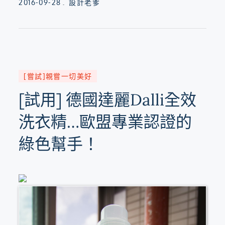
Posted
2016-09-28
設計老爹
on
[嘗試]親嘗一切美好
[試用] 德國達麗Dalli全效
洗衣精…歐盟專業認證的
綠色幫手！