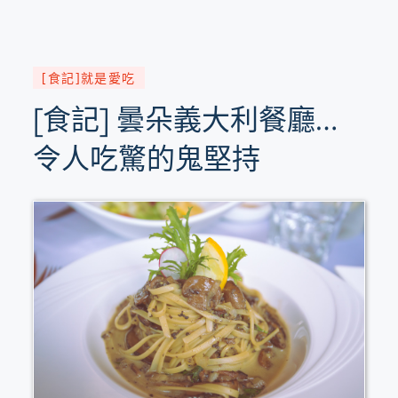
[食記]就是愛吃
[食記] 曇朵義大利餐廳…
令人吃驚的鬼堅持