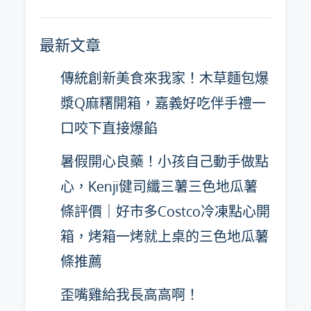
月
彙
最新文章
整
傳統創新美食來我家！木草麵包爆
漿Q麻糬開箱，嘉義好吃伴手禮一
口咬下直接爆餡
暑假開心良藥！小孩自己動手做點
心，Kenji健司纖三薯三色地瓜薯
條評價｜好市多Costco冷凍點心開
箱，烤箱一烤就上桌的三色地瓜薯
條推薦
歪嘴雞給我長高高啊！