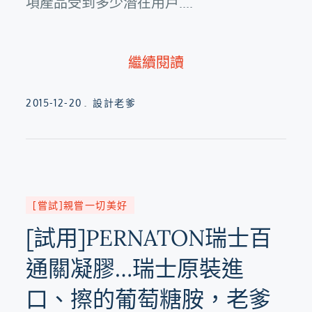
項產品受到多少潛在用戶....
繼續閱讀
Posted
2015-12-20
設計老爹
on
[嘗試]親嘗一切美好
[試用]PERNATON瑞士百
通關凝膠…瑞士原裝進
口、擦的葡萄糖胺，老爹