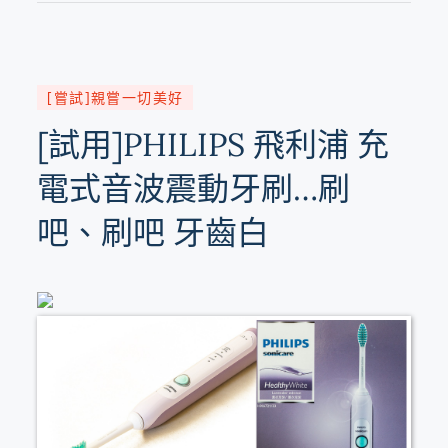
[嘗試]親嘗一切美好
[試用]PHILIPS 飛利浦 充
電式音波震動牙刷…刷
吧、刷吧 牙齒白