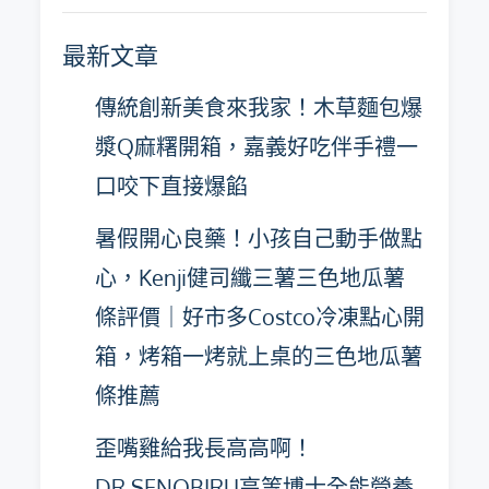
彙
最新文章
整
傳統創新美食來我家！木草麵包爆
漿Q麻糬開箱，嘉義好吃伴手禮一
口咬下直接爆餡
暑假開心良藥！小孩自己動手做點
心，Kenji健司纖三薯三色地瓜薯
條評價｜好市多Costco冷凍點心開
箱，烤箱一烤就上桌的三色地瓜薯
條推薦
歪嘴雞給我長高高啊！
DR.SENOBIRU高等博士全能營養