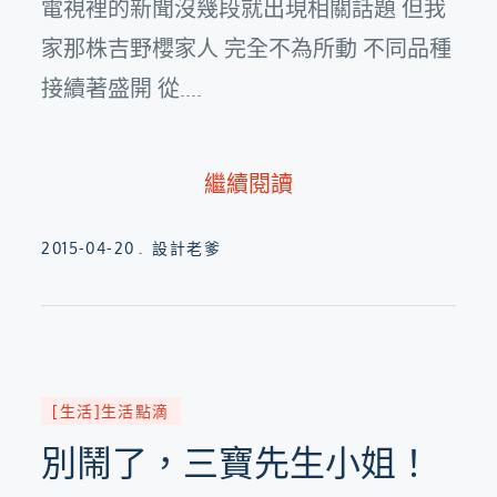
電視裡的新聞沒幾段就出現相關話題 但我
家那株吉野櫻家人 完全不為所動 不同品種
接續著盛開 從....
繼續閱讀
Posted
2015-04-20
設計老爹
on
[生活]生活點滴
別鬧了，三寶先生小姐！