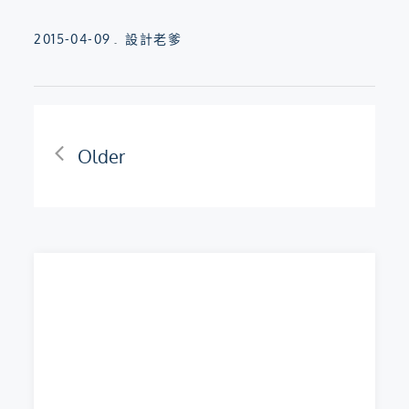
Posted
2015-04-09
設計老爹
on
文
Older
章
導
覽