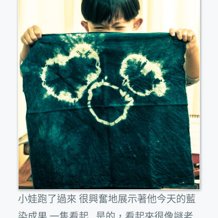
小娃跑了過來 很興奮地展示著他今天的藍
染成果 一隻看起...是的，看起來很像謎老