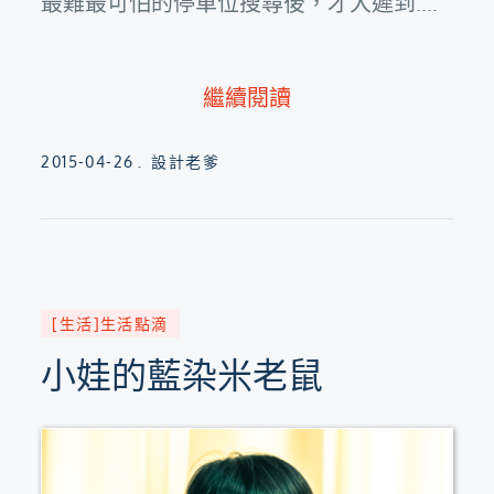
最難最可怕的停車位搜尋後，才大遲到....
繼續閱讀
Posted
2015-04-26
設計老爹
on
[生活]生活點滴
小娃的藍染米老鼠