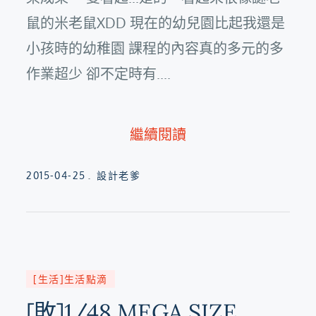
鼠的米老鼠XDD 現在的幼兒園比起我還是
小孩時的幼稚園 課程的內容真的多元的多
作業超少 卻不定時有....
繼續閱讀
Posted
2015-04-25
設計老爹
on
[生活]生活點滴
[敗]1/48 MEGA SIZE