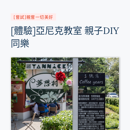
[嘗試]親嘗一切美好
[體驗]亞尼克教室 親子DIY
同樂