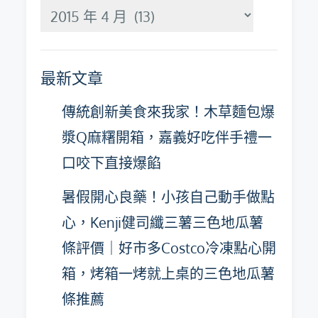
分
月
彙
最新文章
整
傳統創新美食來我家！木草麵包爆
漿Q麻糬開箱，嘉義好吃伴手禮一
口咬下直接爆餡
暑假開心良藥！小孩自己動手做點
心，Kenji健司纖三薯三色地瓜薯
條評價｜好市多Costco冷凍點心開
箱，烤箱一烤就上桌的三色地瓜薯
條推薦