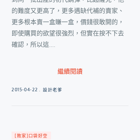
的難度又更高了，更多遇缺代補的賣家、
更多根本賣一盒賺一盒，價錢很敢開的，
即使購買的欲望很強烈，但實在按不下去
確認，所以這....
繼續閱讀
Posted
2015-04-22
設計老爹
on
[敗家]口袋好空