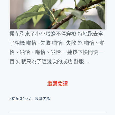
櫻花引來了小小蜜蜂不停穿梭 特地跑去拿
了相機 啪恰...失敗 啪恰...失敗 怒 啪恰、啪
恰、啪恰、啪恰、啪恰 一連按下快門快一
百次 就只為了這幾次的成功 舒服....
繼續閱讀
Posted
2015-04-27
設計老爹
on