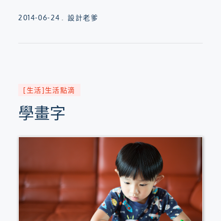
Posted
2014-06-24
設計老爹
on
[生活]生活點滴
學畫字