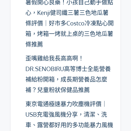
暑假開心良藥！小孩自己動手做點
心，Kenji健司纖三薯三色地瓜薯
條評價｜好市多Costco冷凍點心開
箱，烤箱一烤就上桌的三色地瓜薯
條推薦
歪嘴雞給我長高高啊！
DR.SENOBIRU高等博士全能營養
補給粉開箱，成長期營養品怎麼
補？兒童粉狀保健品推薦
東京電通極速暴力吹塵機評價｜
USB充電強風機分享，清潔、洗
車、露營都好用的多功能暴力風機