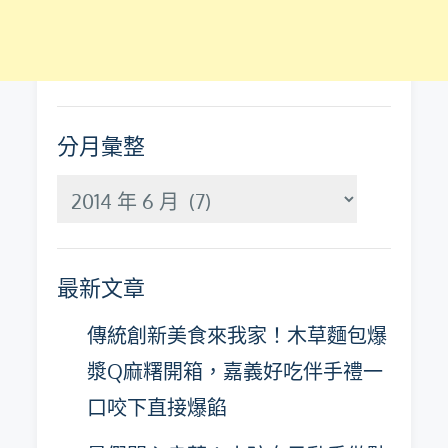
分月彙整
分
月
彙
最新文章
整
傳統創新美食來我家！木草麵包爆
漿Q麻糬開箱，嘉義好吃伴手禮一
口咬下直接爆餡