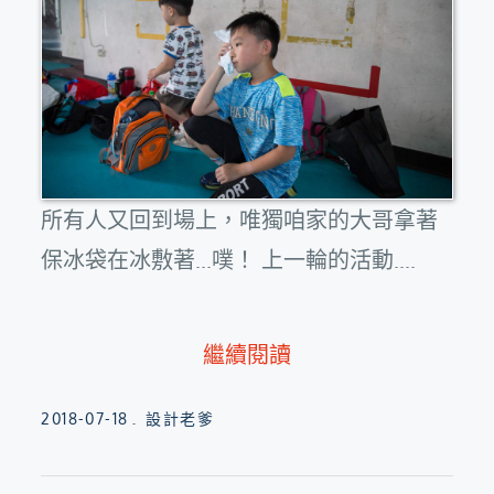
所有人又回到場上，唯獨咱家的大哥拿著
保冰袋在冰敷著...噗！ 上一輪的活動....
繼續閱讀
Posted
2018-07-18
設計老爹
on