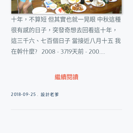
十年，不算短 但其實也就一晃眼 中秋這種
很有感的日子，突發奇想去回看這十年，
這三千六、七百個日子 當接近八月十五 我
在幹什麼? 2008 - 3719天前 - 200....
繼續閱讀
Posted
2018-09-25
設計老爹
on