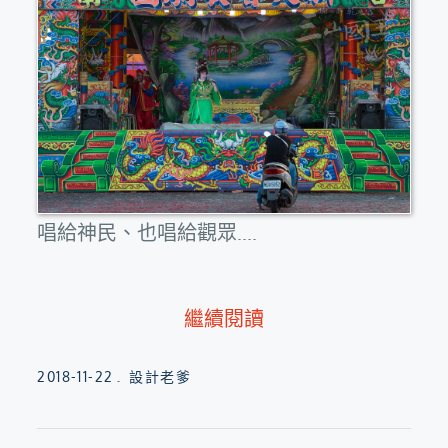
唱給神民、也唱給觀眾....
繼續閱讀
Posted
2018-11-22
設計老爹
on