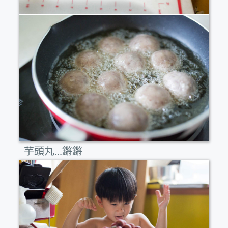
芋頭丸...鏘鏘