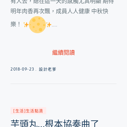
有人去，總在這一天的感觸尤其明顯 期待
明年肉香再次飄，成員人人健康 中秋快
樂！
....
繼續閱讀
Posted
2018-09-23
設計老爹
on
[生活]生活點滴
芋頭丸…根本協奏曲了