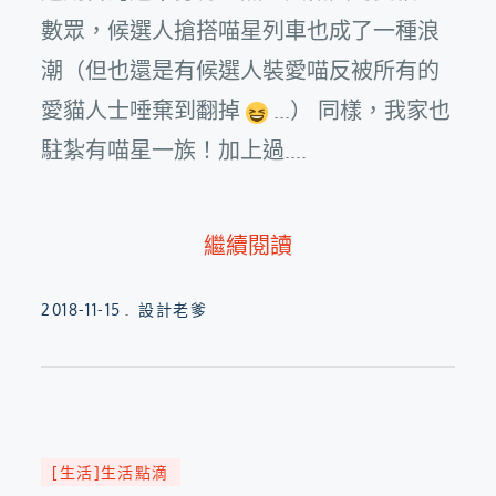
數眾，候選人搶搭喵星列車也成了一種浪
潮（但也還是有候選人裝愛喵反被所有的
愛貓人士唾棄到翻掉
...） 同樣，我家也
駐紮有喵星一族！加上過....
繼續閱讀
Posted
2018-11-15
設計老爹
on
[生活]生活點滴