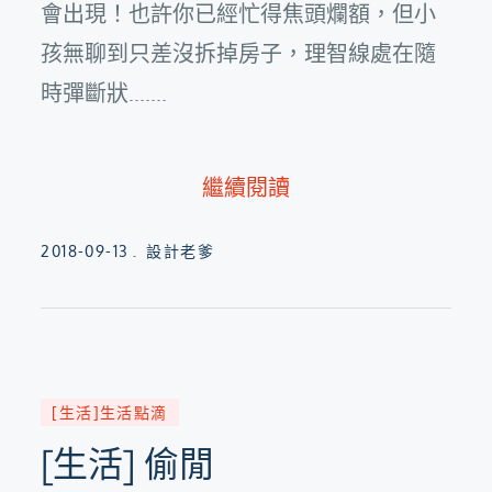
會出現！也許你已經忙得焦頭爛額，但小
孩無聊到只差沒拆掉房子，理智線處在隨
時彈斷狀.......
繼續閱讀
Posted
2018-09-13
設計老爹
on
[生活]生活點滴
[生活] 偷閒