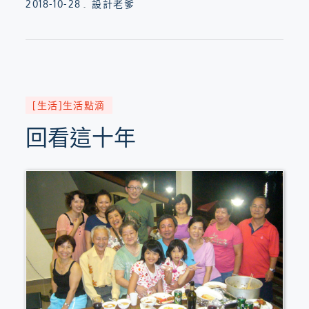
Posted
2018-10-28
設計老爹
on
[生活]生活點滴
回看這十年