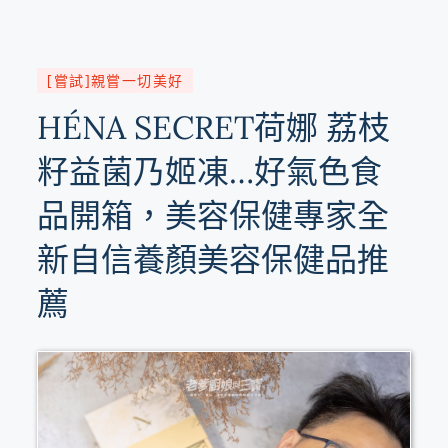
[嘗試]親嘗一切美好
HÉNA SECRET荷娜 荔枝
籽益菌乃姬凍…好氣色食
品開箱，美容保健專家全
新自信養顏美容保健品推
薦