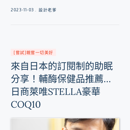
Posted
2023-11-03
設計老爹
on
[嘗試]親嘗一切美好
來自日本的訂閱制的助眠
分享！輔酶保健品推薦…
日商萊唯STELLA豪華
COQ10