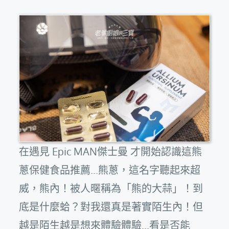
在遇見 Epic MAN傑士曼 才開始認識這熊
蔥保健食品推薦...熊蔥，這名字聽起來超
威，熊內！被人暱稱為「熊的大蒜」！到
底是什麼蛤？對我還真是著實陌生內！但
越是陌生越是想來體驗體驗...看是否能