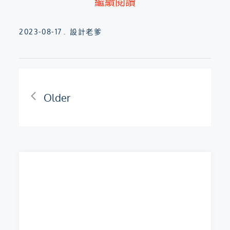
繼續閱讀
Posted
2023-08-17
設計老爹
on
文
Older
章
導
覽