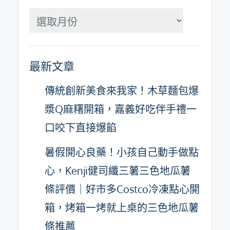
分
月
彙
最新文章
整
傳統創新美食來我家！木草麵包爆
漿Q麻糬開箱，嘉義好吃伴手禮一
口咬下直接爆餡
暑假開心良藥！小孩自己動手做點
心，Kenji健司纖三薯三色地瓜薯
條評價｜好市多Costco冷凍點心開
箱，烤箱一烤就上桌的三色地瓜薯
條推薦