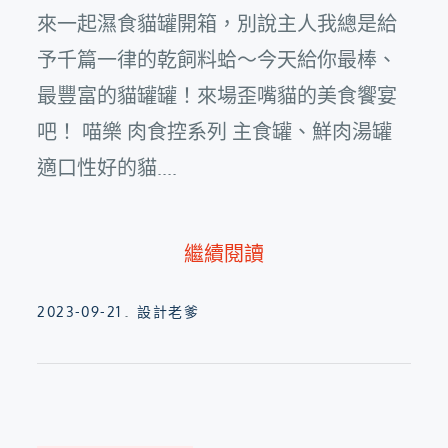
來一起濕食貓罐開箱，別說主人我總是給
予千篇一律的乾飼料蛤～今天給你最棒、
最豐富的貓罐罐！來場歪嘴貓的美食饗宴
吧！ 喵樂 肉食控系列 主食罐、鮮肉湯罐
適口性好的貓....
繼續閱讀
Posted
2023-09-21
設計老爹
on