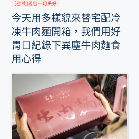
[嘗試]親嘗一切美好
今天用多樣貌來替宅配冷
凍牛肉麵開箱，我們用好
胃口紀錄下異塵牛肉麵食
用心得