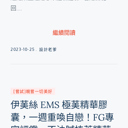
回....
繼續閱讀
Posted
2023-10-25
設計老爹
on
[嘗試]親嘗一切美好
伊䓺絲 EMS 極䓺精華膠
囊，一週重喚自戀！FG專