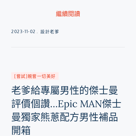
繼續閱讀
Posted
2023-11-02
設計老爹
on
[嘗試]親嘗一切美好
老爹給專屬男性的傑士曼
評價個讚…Epic MAN傑士
曼獨家熊蔥配方男性補品
開箱