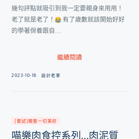
幾句評點就吸引到我一定要親身來用用！
老了就是老了！
有了歲數就該開始好好
的學著保養跟自....
繼續閱讀
Posted
2023-10-18
設計老爹
on
[嘗試]親嘗一切美好
喵樂肉食控系列…肉泥質