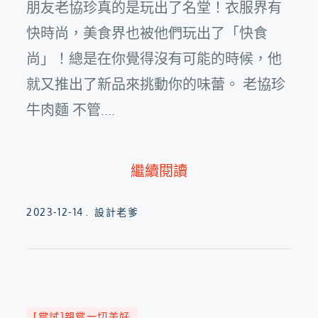
朋友老協珍真的是玩出了名堂！衣服界有
快時尚，美食界也被他們玩出了「快食
尚」！總是在你覺得沒有可能的時候，他
就又推出了新品來挑動你的味蕾。 老協珍
牛肉麵 不管....
繼續閱讀
Posted
2023-12-14
設計老爹
on
[嘗試]親嘗一切美好