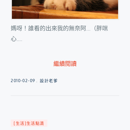
媽呀！誰看的出來我的無奈阿...（胖咪
心....
繼續閱讀
Posted
2010-02-09
設計老爹
on
[生活]生活點滴