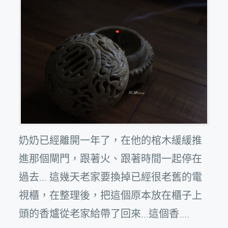
奶奶已經離開一年了，在他的棺木緩緩推
進那個閘門，跟著火、跟著時間一起停在
過去... 這幾天老家要換掉已經很老舊的電
視櫃，在整理後，把這個原本放在櫃子上
頭的香爐從老家給帶了回來...這個香....