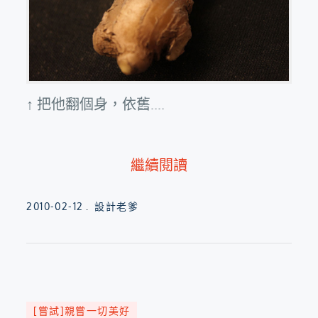
↑ 把他翻個身，依舊....
繼續閱讀
Posted
2010-02-12
設計老爹
on
[嘗試]親嘗一切美好