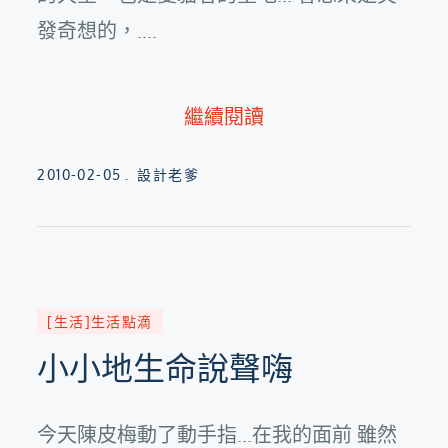
發奇想的，....
繼續閱讀
Posted
2010-02-05
設計老爹
on
[生活]生活點滴
小小地生命說聲嗨
今天陳皮梅動了動手指...在我的面前 雖然