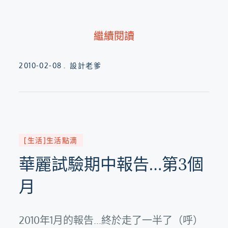
繼續閱讀
Posted
2010-02-08
設計老爹
on
[生活]生活點滴
華麗試驗期中報告…第3個
月
2010年1月的報告...終於走了一半了（呼）