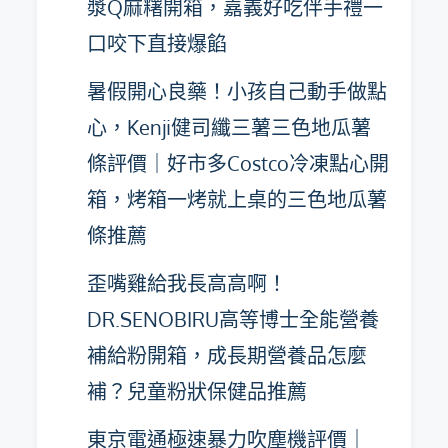
漿Q麻糬開箱，嘉義好吃伴手禮一
口咬下直接爆餡
暑假開心良藥！小孩自己動手做點
心，Kenji健司纖三薯三色地瓜薯
條評價｜好市多Costco冷凍點心開
箱，烤箱一烤就上桌的三色地瓜薯
條推薦
歪嘴雞給我長高高啊！
DR.SENOBIRU高等博士全能營養
補給粉開箱，成長期營養品怎麼
補？兒童粉狀保健品推薦
東京電通極速暴力吹塵機評價｜